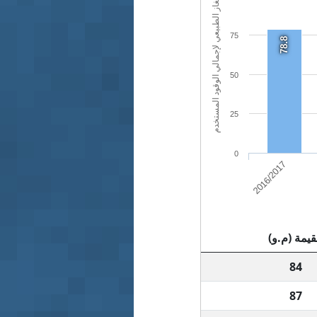
نسبة الغاز الطبيعي لإجمالي الوقود المستخدم
75
78.8
50
25
0
2016/2017
قيمة (م.و)
84
87