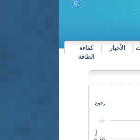
ت
الأخبار
كفاءة
الطاقة
رجوع
125
100