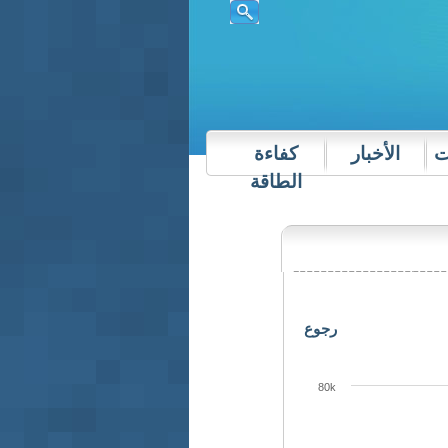
ت
الأخبار
كفاءة
الطاقة
رجوع
80k