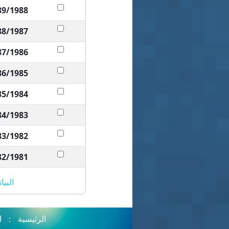
89/1988
88/1987
87/1986
86/1985
85/1984
84/1983
83/1982
82/1981
البي
الرئيسية
:
ا