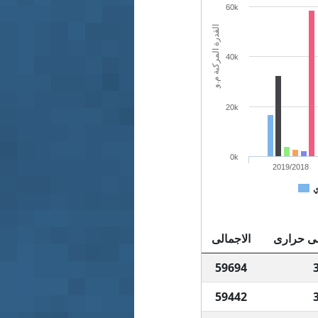
60k
القدرة المركبة م.و
40k
20k
0k
2019/2018
ي
 حرارى
الاجمالى
59694
59442